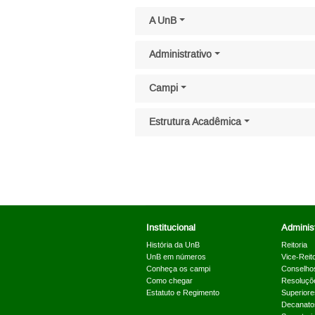
Pular menu lateral
A UnB
Administrativo
Campi
Estrutura Acadêmica
Institucional
Administ
História da UnB
Reitoria
UnB em números
Vice-Reito
Conheça os campi
Conselho
Como chegar
Resoluçõ
Estatuto e Regimento
Superiore
Decanato