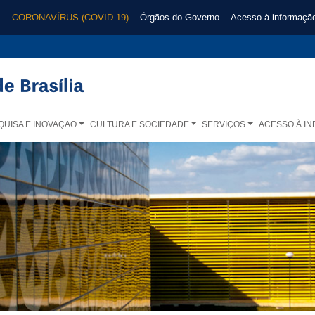
CORONAVÍRUS (COVID-19)
Órgãos do Governo
Acesso à informaçã
QUISA E INOVAÇÃO
CULTURA E SOCIEDADE
SERVIÇOS
ACESSO À I