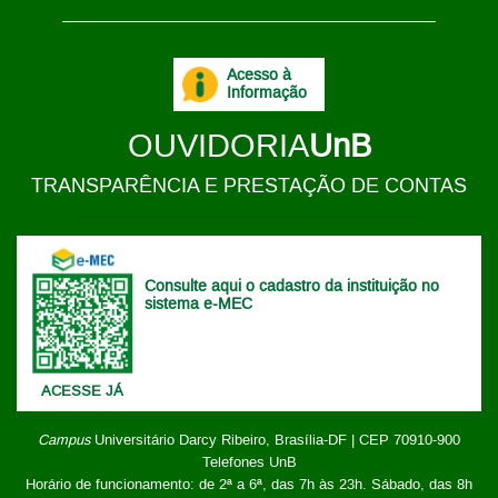
Acesso à
Informação
OUVIDORIA
UnB
TRANSPARÊNCIA E PRESTAÇÃO DE CONTAS
Consulte aqui o cadastro da instituição no
sistema e-MEC
ACESSE JÁ
Campus
Universitário Darcy Ribeiro,
Brasília-DF | CEP 70910-900
Telefones UnB
Horário de funcionamento: de 2ª a 6ª, das 7h às 23h. Sábado, das 8h