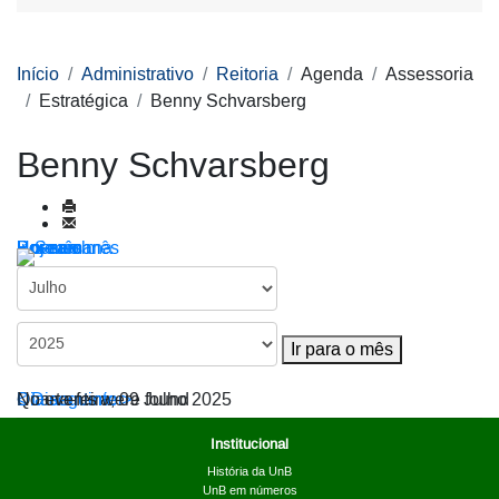
Início
Administrativo
Reitoria
Agenda
Assessoria
Estratégica
Benny Schvarsberg
Benny Schvarsberg
Por ano
Por mês
Por semana
Hoje
Ir para o mês
Ir para o mês
< Dia anterior
Quarta-feira, 09 Julho 2025
Dia seguinte >
No events were found
Institucional
História da UnB
UnB em números