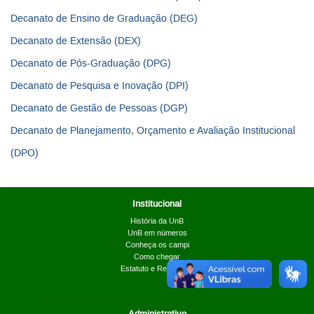
Decanato de Ensino de Graduação (DEG)
Decanato de Extensão (DEX)
Decanato de Pós-Graduação (DPG)
Decanato de Pesquisa e Inovação (DPI)
Decanato de Gestão de Pessoas (DGP)
Decanato de Planejamento, Orçamento e Avaliação Institucional
(DPO)
Institucional
História da UnB
UnB em números
Conheça os campi
Como chegar
Estatuto e Regimento
Administrativo