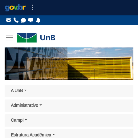
Ir para o conteúdo
Ir para o menu principal
Ir para o menu lateral
Pular menu lateral
A UnB
Administrativo
Campi
Estrutura Acadêmica