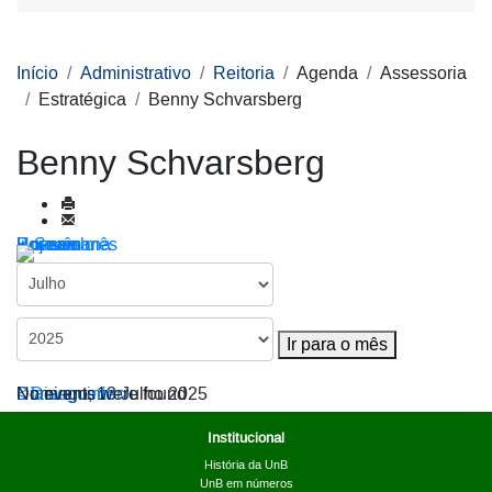
Início
Administrativo
Reitoria
Agenda
Assessoria
Estratégica
Benny Schvarsberg
Benny Schvarsberg
Por ano
Por mês
Por semana
Hoje
Ir para o mês
Ir para o mês
< Dia anterior
Domingo, 13 Julho 2025
Dia seguinte >
No events were found
Institucional
História da UnB
UnB em números