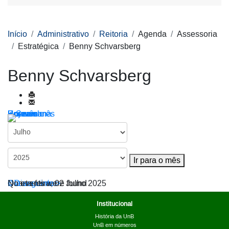
Início
Administrativo
Reitoria
Agenda
Assessoria
Estratégica
Benny Schvarsberg
Benny Schvarsberg
Por ano
Por mês
Por semana
Hoje
Ir para o mês
Ir para o mês
< Dia anterior
Quarta-feira, 02 Julho 2025
Dia seguinte >
No events were found
Institucional
História da UnB
UnB em números