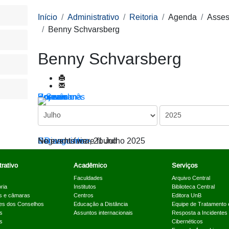
Início
Administrativo
Reitoria
Agenda
Asses
Benny Schvarsberg
Benny Schvarsberg
Por ano
Por mês
Por semana
Hoje
Ir para o mês
< Dia anterior
Segunda-feira, 21 Julho 2025
Dia seguinte >
No events were found
rativo
Acadêmico
Serviços
Faculdades
Arquivo Central
ria
Institutos
Biblioteca Central
s e câmaras
Centros
Editora UnB
es dos Conselhos
Educação a Distância
Equipe de Tratamento 
s
Assuntos internacionais
Resposta a Incidentes
s
Cibernéticos