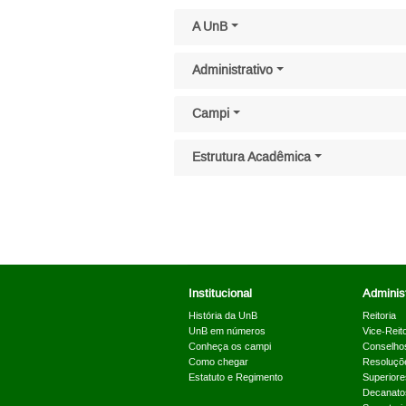
Pular menu lateral
A UnB
Administrativo
Campi
Estrutura Acadêmica
Institucional
Administ
História da UnB
Reitoria
UnB em números
Vice-Reito
Conheça os campi
Conselho
Como chegar
Resoluçõ
Estatuto e Regimento
Superiore
Decanato