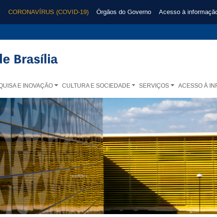
CORONAVÍRUS (COVID-19)
Órgãos do Governo
Acesso à informaçã
QUISA E INOVAÇÃO
CULTURA E SOCIEDADE
SERVIÇOS
ACESSO À I