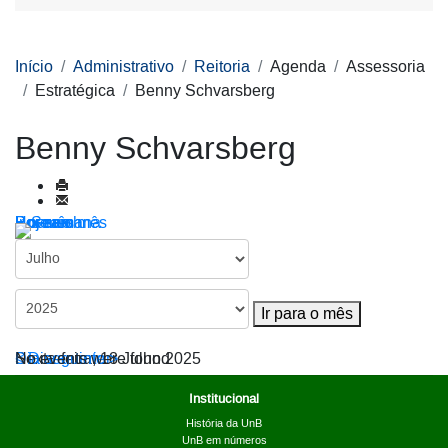
Início
Administrativo
Reitoria
Agenda
Assessoria
Estratégica
Benny Schvarsberg
Benny Schvarsberg
Por ano
Por mês
Por semana
Hoje
Ir para o mês
Ir para o mês
< Dia anterior
Sexta-feira, 18 Julho 2025
Dia seguinte >
No events were found
Institucional
História da UnB
UnB em números