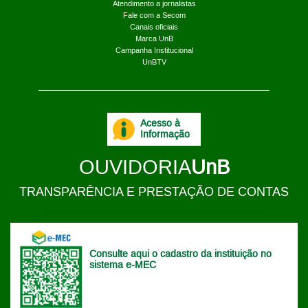
Atendimento a jornalistas
Fale com a Secom
Canais oficiais
Marca UnB
Campanha Institucional
UnBTV
Acesso à
Informação
OUVIDORIA
UnB
TRANSPARÊNCIA E PRESTAÇÃO DE CONTAS
Consulte aqui o cadastro da instituição no
sistema e-MEC