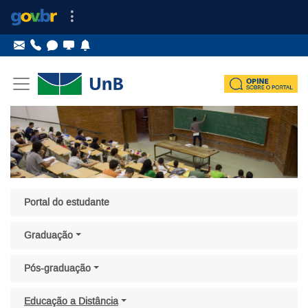
Ir para o conteúdo
Ir para o menu principal
Ir para o menu lateral
Pular menu lateral
Portal do estudante
Graduação
Pós-graduação
Educação a Distância