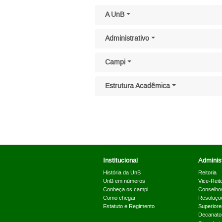
Pular menu lateral
A UnB
Administrativo
Campi
Estrutura Acadêmica
Institucional
Administ
História da UnB
Reitoria
UnB em números
Vice-Reito
Conheça os campi
Conselho
Como chegar
Resoluçõ
Estatuto e Regimento
Superiore
Decanato