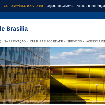
CORONAVÍRUS (COVID-19)
Órgãos do Governo
Acesso à informaçã
QUISA E INOVAÇÃO
CULTURA E SOCIEDADE
SERVIÇOS
ACESSO À I