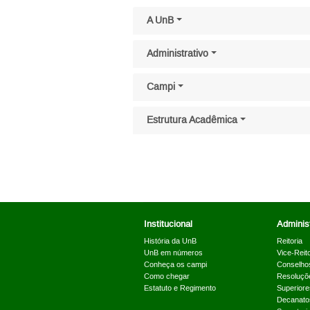
Pular menu lateral
A UnB
Administrativo
Campi
Estrutura Acadêmica
Institucional
Administ
História da UnB
Reitoria
UnB em números
Vice-Reito
Conheça os campi
Conselho
Como chegar
Resoluçõ
Estatuto e Regimento
Superiore
Decanato