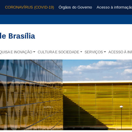
CORONAVÍRUS (COVID-19)
Órgãos do Governo
Acesso à informaçã
QUISA E INOVAÇÃO
CULTURA E SOCIEDADE
SERVIÇOS
ACESSO À I