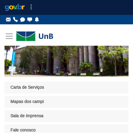
Ir para o conteúdo
Ir para o menu principal
Ir para o menu lateral
Pular menu lateral
Carta de Serviços
Mapas dos campi
Sala de imprensa
Fale conosco