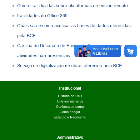
Como tirar dúvidas sobre plataformas de ensino remoto
Facilidades do Office 365
Quais são e como acessar as bases de dados oferecidas
pela BCE
Cartilha do Decanato de Ensino de Graduação sobre
atividades não-presenciais
Serviço de digitalização de obras oferecido pela BCE
Institucional
História da UnB
UnB em números
Conheça os campi
Como chegar
Estatuto e Regimento
Administrativo