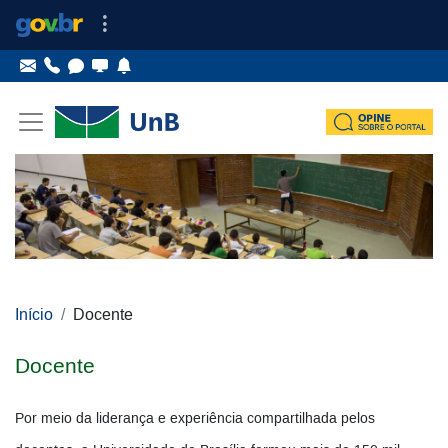
Ir para o conteúdo
Ir para o menu principal
Ir para o menu lateral
Pular menu lateral
Início
Docente
Docente
Por meio da liderança e experiência compartilhada pelos