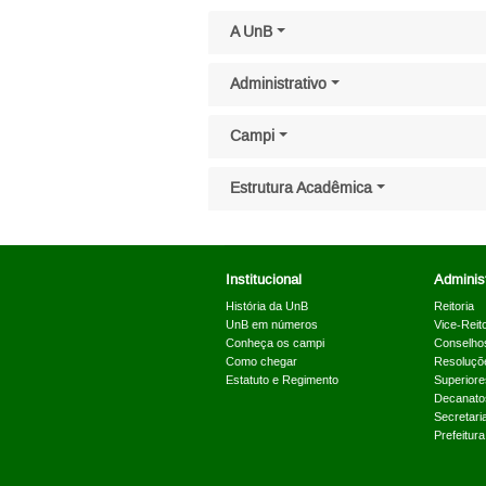
Pular menu lateral
A UnB
Administrativo
Campi
Estrutura Acadêmica
Institucional
Administ
História da UnB
Reitoria
UnB em números
Vice-Reito
Conheça os campi
Conselho
Como chegar
Resoluçõ
Estatuto e Regimento
Superiore
Decanato
Secretari
Prefeitur