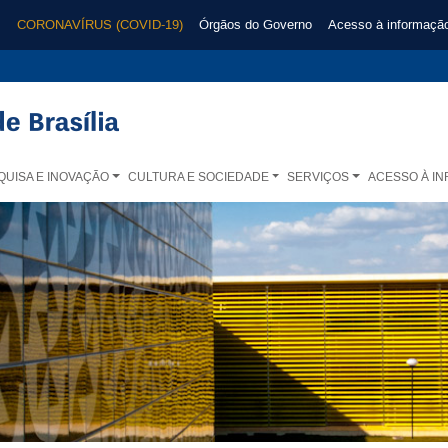
CORONAVÍRUS (COVID-19)
Órgãos do Governo
Acesso à informaçã
QUISA E INOVAÇÃO
CULTURA E SOCIEDADE
SERVIÇOS
ACESSO À I