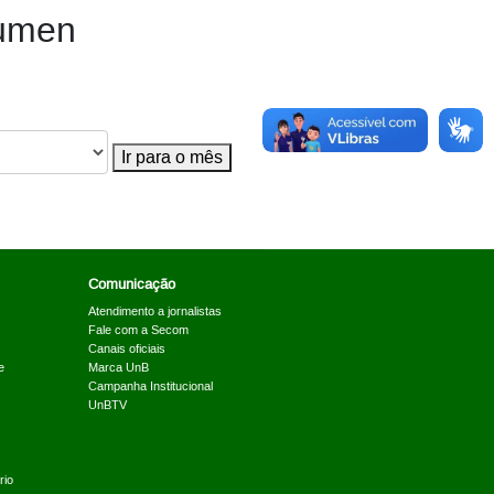
äumen
Ir para o mês
Comunicação
Atendimento a jornalistas
Fale com a Secom
Canais oficiais
e
Marca UnB
Campanha Institucional
UnBTV
rio