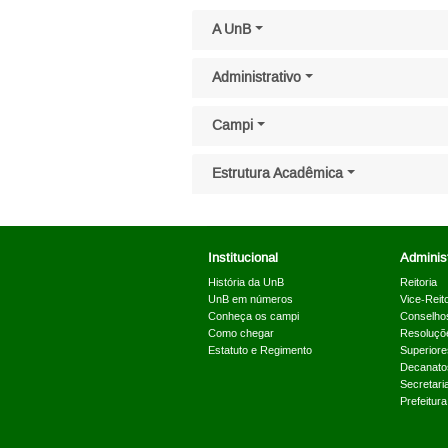
Pular menu lateral
A UnB
Administrativo
Campi
Estrutura Acadêmica
Institucional
Administ
História da UnB
Reitoria
UnB em números
Vice-Reito
Conheça os campi
Conselho
Como chegar
Resoluçõ
Estatuto e Regimento
Superiore
Decanato
Secretari
Prefeitur