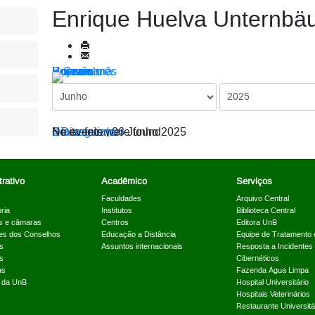
Enrique Huelva Unternb
Por ano
Por mês
Por semana
Hoje
Ir para o mês
< Dia anterior
Sexta-feira, 06 Junho 2025
Dia seguinte >
No events were found
rativo
Acadêmico
Serviços
Faculdades
Arquivo Central
ria
Institutos
Biblioteca Central
s e câmaras
Centros
Editora UnB
es dos Conselhos
Educação a Distância
Equipe de Tratamento 
s
Assuntos internacionais
Resposta a Incidentes
s
Cibernéticos
as
Fazenda Água Limpa
a da UnB
Hospital Universitário
Hospitais Veterinários
Restaurante Universitá