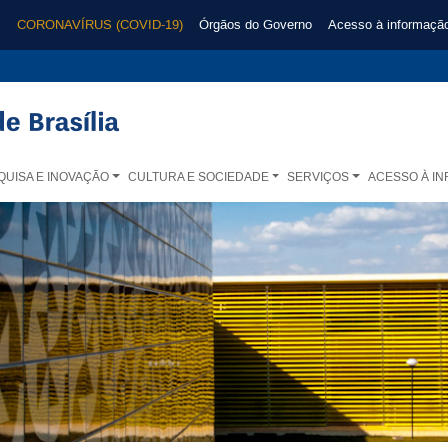
CORONAVÍRUS (COVID-19)
Órgãos do Governo
Acesso à informaçã
QUISA E INOVAÇÃO
CULTURA E SOCIEDADE
SERVIÇOS
ACESSO À I