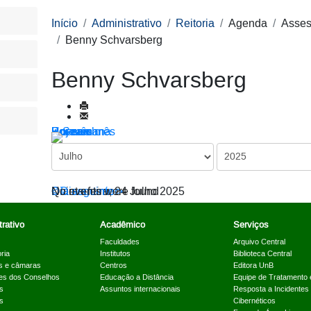
Início
Administrativo
Reitoria
Agenda
Asses
Benny Schvarsberg
Benny Schvarsberg
Por ano
Por mês
Por semana
Hoje
Ir para o mês
< Dia anterior
Quinta-feira, 24 Julho 2025
Dia seguinte >
No events were found
rativo
Acadêmico
Serviços
Faculdades
Arquivo Central
ria
Institutos
Biblioteca Central
s e câmaras
Centros
Editora UnB
es dos Conselhos
Educação a Distância
Equipe de Tratamento 
s
Assuntos internacionais
Resposta a Incidentes
s
Cibernéticos