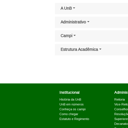
Pular menu lateral
A UnB
Administrativo
Campi
Estrutura Acadêmica
Institucional
Administ
História da UnB
Reitoria
UnB em números
Vice-Reito
Conheça os campi
Conselho
Como chegar
Resoluçõ
Estatuto e Regimento
Superiore
Decanato