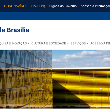
CORONAVÍRUS (COVID-19)
Órgãos do Governo
Acesso à informaçã
QUISA E INOVAÇÃO
CULTURA E SOCIEDADE
SERVIÇOS
ACESSO À I