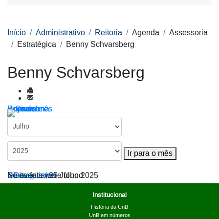
Início
Administrativo
Reitoria
Agenda
Assessoria
Estratégica
Benny Schvarsberg
Benny Schvarsberg
Por ano
Por mês
Por semana
Hoje
Ir para o mês
Ir para o mês
< Dia anterior
Sexta-feira, 25 Julho 2025
Dia seguinte >
No events were found
Institucional
História da UnB
UnB em números