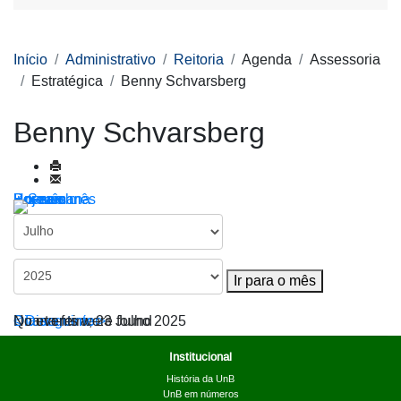
Início
Administrativo
Reitoria
Agenda
Assessoria
Estratégica
Benny Schvarsberg
Benny Schvarsberg
Por ano
Por mês
Por semana
Hoje
Ir para o mês
Ir para o mês
< Dia anterior
Quarta-feira, 23 Julho 2025
Dia seguinte >
No events were found
Institucional
História da UnB
UnB em números