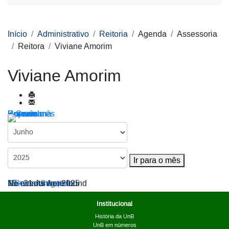
Início
Administrativo
Reitoria
Agenda
Assessoria
Reitora
Viviane Amorim
Viviane Amorim
Por ano
Por mês
Por semana
Hoje
Ir para o mês
Ir para o mês
< Semana Anterior
15 - 21 Junho, 2025
Semana Seguinte >
No events were found
Institucional
História da UnB
UnB em números