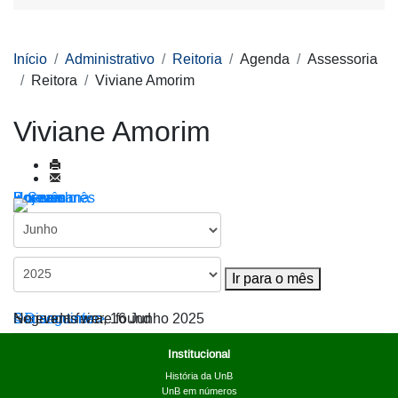
Início
Administrativo
Reitoria
Agenda
Assessoria
Reitora
Viviane Amorim
Viviane Amorim
Por ano
Por mês
Por semana
Hoje
Ir para o mês
Ir para o mês
< Dia anterior
Segunda-feira, 16 Junho 2025
Dia seguinte >
No events were found
Institucional
História da UnB
UnB em números