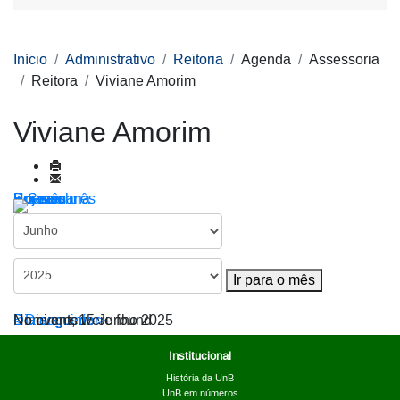
Início
Administrativo
Reitoria
Agenda
Assessoria
Reitora
Viviane Amorim
Viviane Amorim
Por ano
Por mês
Por semana
Hoje
Ir para o mês
Ir para o mês
< Dia anterior
Domingo, 15 Junho 2025
Dia seguinte >
No events were found
Institucional
História da UnB
UnB em números