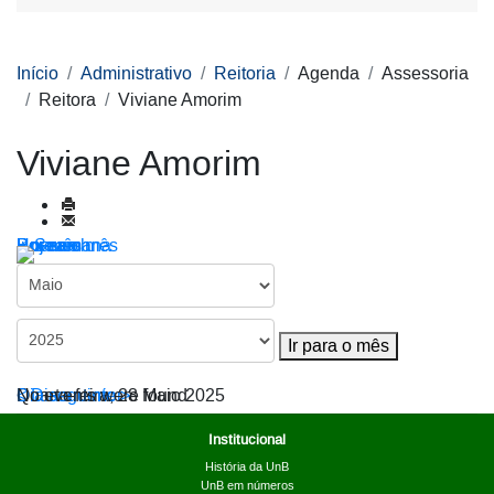
Início
Administrativo
Reitoria
Agenda
Assessoria
Reitora
Viviane Amorim
Viviane Amorim
Por ano
Por mês
Por semana
Hoje
Ir para o mês
Ir para o mês
< Dia anterior
Quarta-feira, 28 Maio 2025
Dia seguinte >
No events were found
Institucional
História da UnB
UnB em números