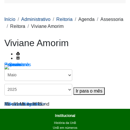
Início
Administrativo
Reitoria
Agenda
Assessoria
Reitora
Viviane Amorim
Viviane Amorim
Por ano
Por mês
Por semana
Hoje
Ir para o mês
Ir para o mês
< Semana Anterior
25 - 31 Maio, 2025
Semana Seguinte >
No events were found
Institucional
História da UnB
UnB em números