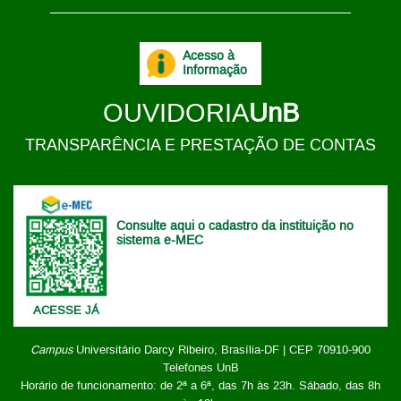
Acesso à
Informação
OUVIDORIA
UnB
TRANSPARÊNCIA E PRESTAÇÃO DE CONTAS
Consulte aqui o cadastro da instituição no
sistema e-MEC
ACESSE JÁ
Campus
Universitário Darcy Ribeiro,
Brasília-DF | CEP 70910-900
Telefones UnB
Horário de funcionamento: de 2ª a 6ª, das 7h às 23h. Sábado, das 8h