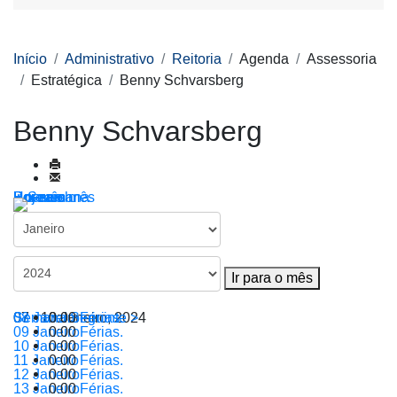
Início
Administrativo
Reitoria
Agenda
Assessoria
Estratégica
Benny Schvarsberg
Benny Schvarsberg
Por ano
Por mês
Por semana
Hoje
Ir para o mês
Ir para o mês
07 - 13 Janeiro, 2024
Semana Seguinte >
08 Janeiro
0:00
Férias.
09 Janeiro
0:00
Férias.
10 Janeiro
0:00
Férias.
11 Janeiro
0:00
Férias.
12 Janeiro
0:00
Férias.
13 Janeiro
0:00
Férias.