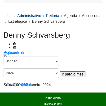
Início
Administrativo
Reitoria
Agenda
Assessoria
Estratégica
Benny Schvarsberg
Benny Schvarsberg
Por ano
Por mês
Por semana
Hoje
Ir para o mês
Ir para o mês
< Dia anterior
Sexta-feira, 12 Janeiro 2024
Dia seguinte >
0:00
Férias.
Institucional
História da UnB