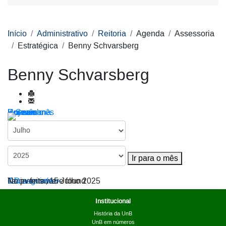
Início
Administrativo
Reitoria
Agenda
Assessoria
Estratégica
Benny Schvarsberg
Benny Schvarsberg
Por ano
Por mês
Por semana
Hoje
Ir para o mês
Ir para o mês
< Dia anterior
Terça-feira, 15 Julho 2025
Dia seguinte >
No events were found
Institucional
História da UnB
UnB em números