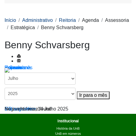
Início
Administrativo
Reitoria
Agenda
Assessoria
Estratégica
Benny Schvarsberg
Benny Schvarsberg
Por ano
Por mês
Por semana
Hoje
Ir para o mês
Ir para o mês
< Dia anterior
Segunda-feira, 14 Julho 2025
Dia seguinte >
No events were found
Institucional
História da UnB
UnB em números