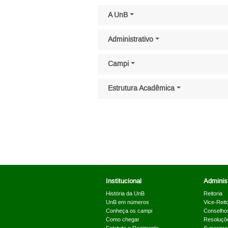
Pular menu lateral
A UnB
Administrativo
Campi
Estrutura Acadêmica
Institucional
Administ
História da UnB
Reitoria
UnB em números
Vice-Reito
Conheça os campi
Conselho
Como chegar
Resoluçõ