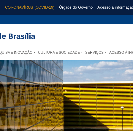
CORONAVÍRUS (COVID-19)
Órgãos do Governo
Acesso à informaçã
QUISA E INOVAÇÃO
CULTURA E SOCIEDADE
SERVIÇOS
ACESSO À I