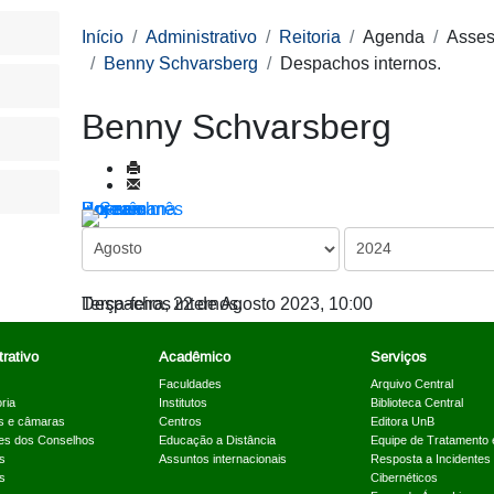
Início
Administrativo
Reitoria
Agenda
Asses
Benny Schvarsberg
Despachos internos.
Benny Schvarsberg
Por ano
Por mês
Por semana
Hoje
Ir para o mês
Despachos internos.
Terça-feira, 22 de Agosto 2023, 10:00
rativo
Acadêmico
Serviços
Faculdades
Arquivo Central
ria
Institutos
Biblioteca Central
s e câmaras
Centros
Editora UnB
es dos Conselhos
Educação a Distância
Equipe de Tratamento 
s
Assuntos internacionais
Resposta a Incidentes
s
Cibernéticos