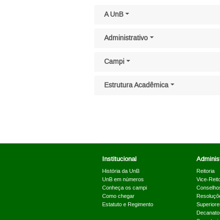
Pular menu lateral
A UnB
Administrativo
Campi
Estrutura Acadêmica
Institucional
Administ
História da UnB
Reitoria
UnB em números
Vice-Reito
Conheça os campi
Conselho
Como chegar
Resoluçõ
Estatuto e Regimento
Superiore
Decanato