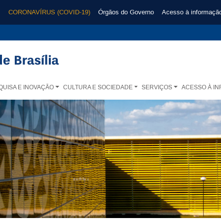
CORONAVÍRUS (COVID-19)
Órgãos do Governo
Acesso à informaçã
QUISA E INOVAÇÃO
CULTURA E SOCIEDADE
SERVIÇOS
ACESSO À I