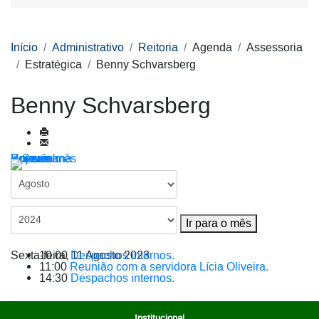
Início
Administrativo
Reitoria
Agenda
Assessoria
Estratégica
Benny Schvarsberg
Benny Schvarsberg
Por ano
Por mês
Por semana
Hoje
Ir para o mês
Ir para o mês
Sexta-feira, 11 Agosto 2023
10:00
Despachos internos.
11:00
Reunião com a servidora Lícia Oliveira.
14:30
Despachos internos.
Institucional