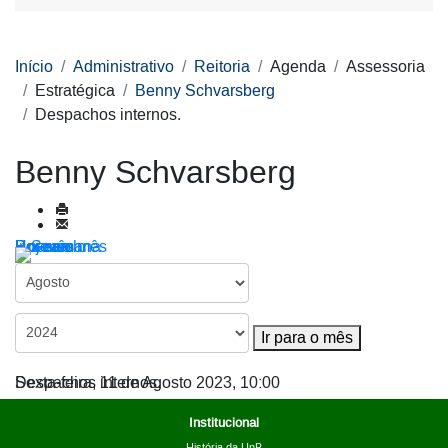
Início
Administrativo
Reitoria
Agenda
Assessoria
Estratégica
Benny Schvarsberg
Despachos internos.
Benny Schvarsberg
Por ano
Por mês
Por semana
Hoje
Ir para o mês
Ir para o mês
Despachos internos.
Sexta-feira, 11 de Agosto 2023, 10:00
Institucional
História da UnB