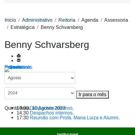
Início
Administrativo
Reitoria
Agenda
Assessoria
Estratégica
Benny Schvarsberg
Benny Schvarsberg
Por ano
Por mês
Por semana
Hoje
Ir para o mês
Ir para o mês
Quinta-feira, 10 Agosto 2023
10:00
Despachos internos.
14:30
Despachos internos.
17:30
Reunião com Profa. Maria Luiza e Alumni.
Institucional