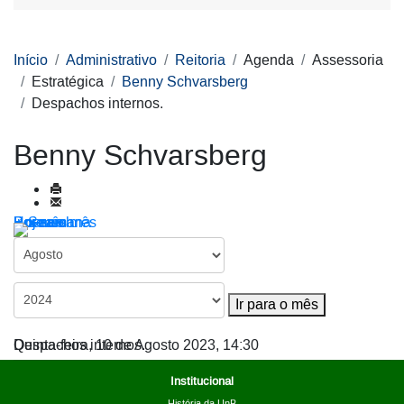
Início
Administrativo
Reitoria
Agenda
Assessoria
Estratégica
Benny Schvarsberg
Despachos internos.
Benny Schvarsberg
Por ano
Por mês
Por semana
Hoje
Ir para o mês
Ir para o mês
Despachos internos.
Quinta-feira, 10 de Agosto 2023, 14:30
Institucional
História da UnB