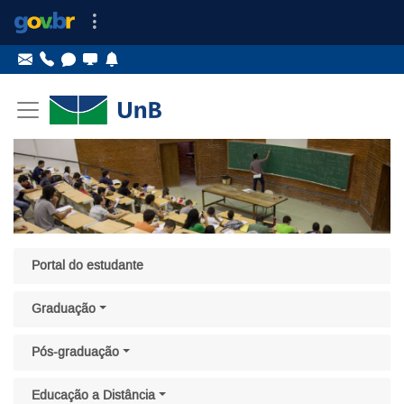
Ir para o conteúdo
Ir para o menu principal
Ir para o menu lateral
Pular menu lateral
Portal do estudante
Graduação
Pós-graduação
Educação a Distância