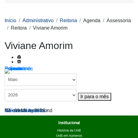
Início
Administrativo
Reitoria
Agenda
Assessoria
Reitora
Viviane Amorim
Viviane Amorim
Por ano
Por mês
Por semana
Hoje
Ir para o mês
Ir para o mês
< Semana Anterior
03 - 09 Maio, 2026
Semana Seguinte >
No events were found
Institucional
História da UnB
UnB em números