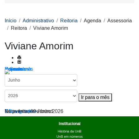
Início
Administrativo
Reitoria
Agenda
Assessoria
Reitora
Viviane Amorim
Viviane Amorim
Por ano
Por mês
Por semana
Hoje
Ir para o mês
Ir para o mês
< Dia anterior
Terça-feira, 09 Junho 2026
Dia seguinte >
No events were found
Institucional
História da UnB
UnB em números