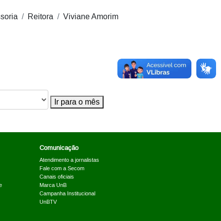
soria
Reitora
Viviane Amorim
Ir para o mês
Comunicação
Atendimento a jornalistas
Fale com a Secom
Canais oficiais
e
Marca UnB
Campanha Institucional
UnBTV