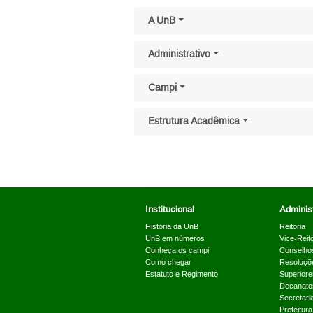
Pular menu lateral
A UnB
Administrativo
Campi
Estrutura Acadêmica
Institucional
Administ
História da UnB
Reitoria
UnB em números
Vice-Reito
Conheça os campi
Conselho
Como chegar
Resoluçõ
Estatuto e Regimento
Superiore
Decanato
Secretari
Prefeitur