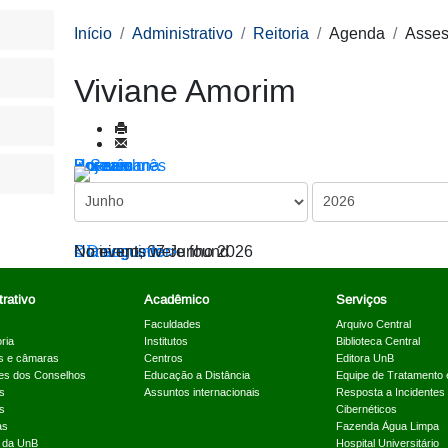
Início
Administrativo
Reitoria
Agenda
Asses
Viviane Amorim
Por ano
Por mês
Por semana
Hoje
Ir para o mês
< Dia anterior
Domingo, 07 Junho 2026
Dia seguinte >
No events were found
rativo
Acadêmico
Serviços
Faculdades
Arquivo Central
ria
Institutos
Biblioteca Central
s e câmaras
Centros
Editora UnB
es dos Conselhos
Educação a Distância
Equipe de Tratamento 
s
Assuntos internacionais
Resposta a Incidentes
s
Cibernéticos
as
Fazenda Água Limpa
a da UnB
Hospital Universitário