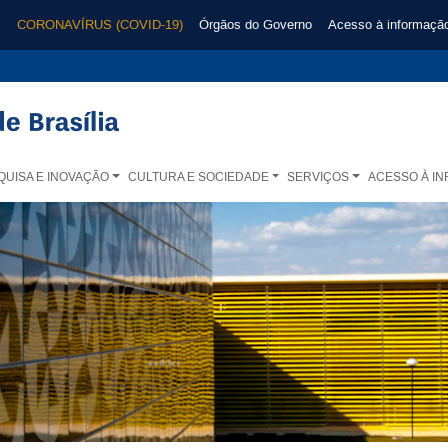
CORONAVÍRUS (COVID-19)
Órgãos do Governo
Acesso à informaçã
QUISA E INOVAÇÃO
CULTURA E SOCIEDADE
SERVIÇOS
ACESSO À I