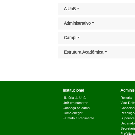
Pular menu lateral
A UnB
Administrativo
Campi
Estrutura Acadêmica
Institucional
Administ
História da UnB
Reitoria
UnB em números
Vice-Reito
Conheça os campi
Conselho
Como chegar
Resoluçõ
Estatuto e Regimento
Superiore
Decanato
Secretari
Prefeitur