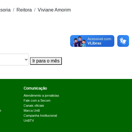
soria
Reitora
Viviane Amorim
Ir para o mês
Comunicação
Atendimento a jornalistas
Fale com a Secom
Canais oficiais
e
Marca UnB
Campanha Institucional
UnBTV