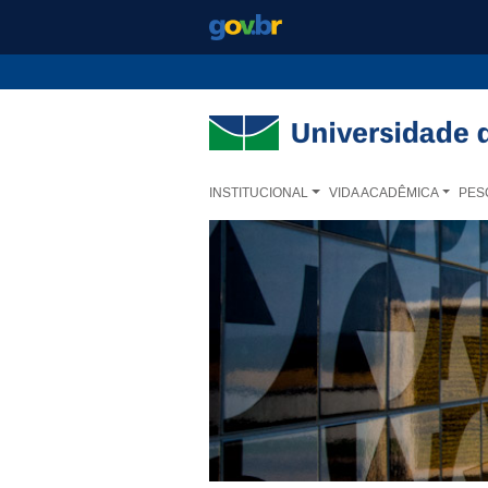
Ir para o conteúdo
Ir para o menu principal
Ir para o menu lateral
INSTITUCIONAL
VIDA ACADÊMICA
PES