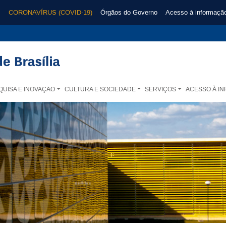
CORONAVÍRUS (COVID-19)
Órgãos do Governo
Acesso à informaçã
QUISA E INOVAÇÃO
CULTURA E SOCIEDADE
SERVIÇOS
ACESSO À I