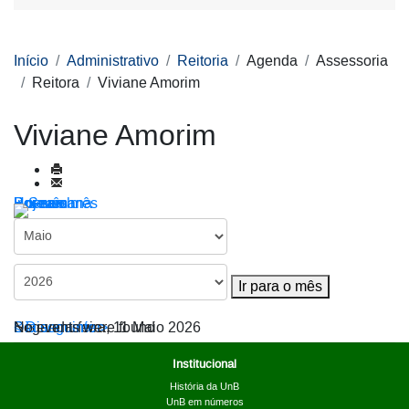
Início
Administrativo
Reitoria
Agenda
Assessoria
Reitora
Viviane Amorim
Viviane Amorim
Por ano
Por mês
Por semana
Hoje
Ir para o mês
Ir para o mês
< Dia anterior
Segunda-feira, 11 Maio 2026
Dia seguinte >
No events were found
Institucional
História da UnB
UnB em números