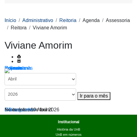
Início
Administrativo
Reitoria
Agenda
Assessoria
Reitora
Viviane Amorim
Viviane Amorim
Por ano
Por mês
Por semana
Hoje
Ir para o mês
Ir para o mês
< Dia anterior
Sexta-feira, 10 Abril 2026
Dia seguinte >
No events were found
Institucional
História da UnB
UnB em números