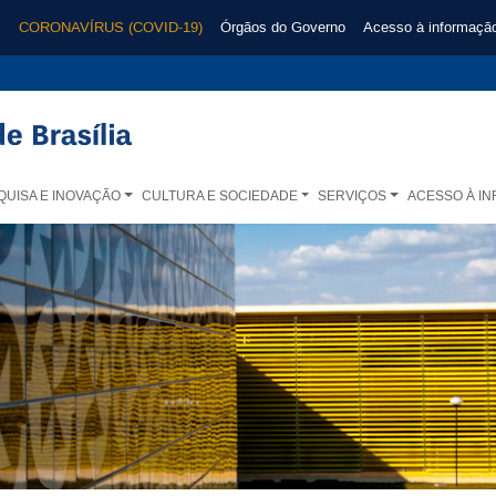
CORONAVÍRUS (COVID-19)
Órgãos do Governo
Acesso à informaçã
QUISA E INOVAÇÃO
CULTURA E SOCIEDADE
SERVIÇOS
ACESSO À I