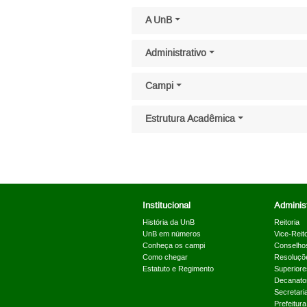
Pular menu lateral
A UnB
Administrativo
Campi
Estrutura Acadêmica
Institucional
Administ
História da UnB
Reitoria
UnB em números
Vice-Reito
Conheça os campi
Conselho
Como chegar
Resoluçõ
Estatuto e Regimento
Superiore
Decanato
Secretari
Prefeitur