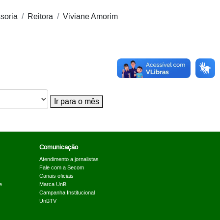
soria
Reitora
Viviane Amorim
Ir para o mês
Comunicação
Atendimento a jornalistas
Fale com a Secom
Canais oficiais
e
Marca UnB
Campanha Institucional
UnBTV