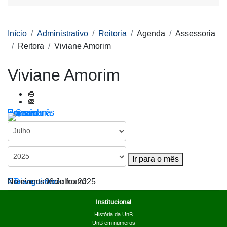
Início
Administrativo
Reitoria
Agenda
Assessoria
Reitora
Viviane Amorim
Viviane Amorim
Por ano
Por mês
Por semana
Hoje
Ir para o mês
Ir para o mês
< Dia anterior
Domingo, 06 Julho 2025
Dia seguinte >
No events were found
Institucional
História da UnB
UnB em números