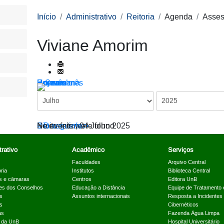
Início
Administrativo
Reitoria
Agenda
Asses
Viviane Amorim
Por ano
Por mês
Por semana
Hoje
Ir para o mês
< Dia anterior
Sexta-feira, 04 Julho 2025
Dia seguinte >
No events were found
rativo
Acadêmico
Serviços
Faculdades
Arquivo Central
ria
Institutos
Biblioteca Central
s e câmaras
Centros
Editora UnB
es dos Conselhos
Educação a Distância
Equipe de Tratamento 
s
Assuntos internacionais
Resposta a Incidentes
s
Cibernéticos
as
Fazenda Água Limpa
a da UnB
Hospital Universitário