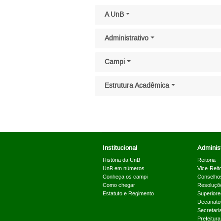
Pular menu lateral
A UnB
Administrativo
Campi
Estrutura Acadêmica
Institucional
Administ
História da UnB
Reitoria
UnB em números
Vice-Reito
Conheça os campi
Conselho
Como chegar
Resoluçõ
Estatuto e Regimento
Superiore
Decanato
Secretari
Prefeitur