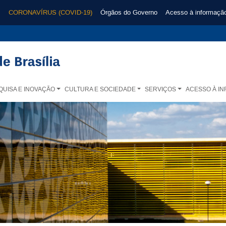
CORONAVÍRUS (COVID-19)
Órgãos do Governo
Acesso à informaçã
QUISA E INOVAÇÃO
CULTURA E SOCIEDADE
SERVIÇOS
ACESSO À I