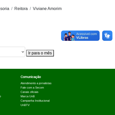
soria
Reitora
Viviane Amorim
Ir para o mês
Comunicação
Atendimento a jornalistas
Fale com a Secom
Canais oficiais
e
Marca UnB
Campanha Institucional
UnBTV