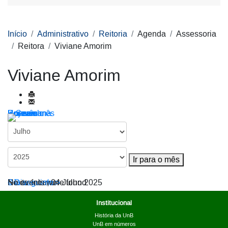
Início
Administrativo
Reitoria
Agenda
Assessoria
Reitora
Viviane Amorim
Viviane Amorim
Por ano
Por mês
Por semana
Hoje
Ir para o mês
Ir para o mês
< Dia anterior
Sexta-feira, 04 Julho 2025
Dia seguinte >
No events were found
Institucional
História da UnB
UnB em números