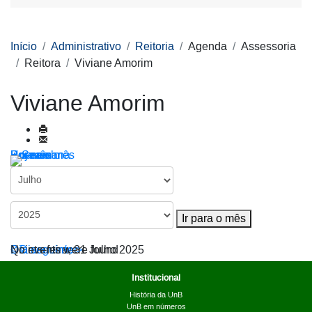
Início
Administrativo
Reitoria
Agenda
Assessoria
Reitora
Viviane Amorim
Viviane Amorim
Por ano
Por mês
Por semana
Hoje
Ir para o mês
Ir para o mês
< Dia anterior
Quinta-feira, 31 Julho 2025
Dia seguinte >
No events were found
Institucional
História da UnB
UnB em números