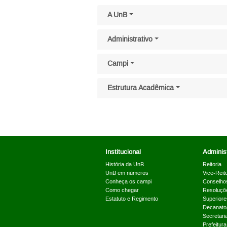
Pular menu lateral
A UnB
Administrativo
Campi
Estrutura Acadêmica
Institucional
Administ
História da UnB
Reitoria
UnB em números
Vice-Reito
Conheça os campi
Conselho
Como chegar
Resoluçõ
Estatuto e Regimento
Superiore
Decanato
Secretari
Prefeitur