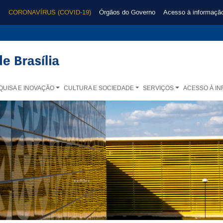
CORONAVÍRUS (COVID-19)
Órgãos do Governo
Acesso à informaçã
QUISA E INOVAÇÃO
CULTURA E SOCIEDADE
SERVIÇOS
ACESSO À I