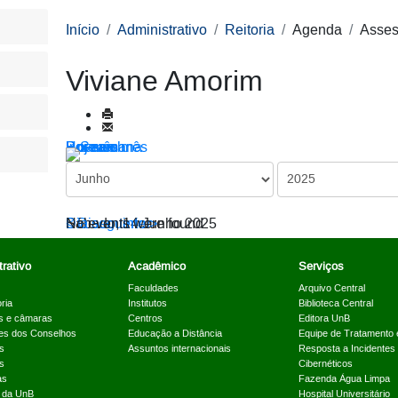
Início
Administrativo
Reitoria
Agenda
Asses
Viviane Amorim
Por ano
Por mês
Por semana
Hoje
Ir para o mês
< Dia anterior
Sábado, 14 Junho 2025
Dia seguinte >
No events were found
rativo
Acadêmico
Serviços
Faculdades
Arquivo Central
ria
Institutos
Biblioteca Central
s e câmaras
Centros
Editora UnB
es dos Conselhos
Educação a Distância
Equipe de Tratamento 
s
Assuntos internacionais
Resposta a Incidentes
s
Cibernéticos
as
Fazenda Água Limpa
a da UnB
Hospital Universitário