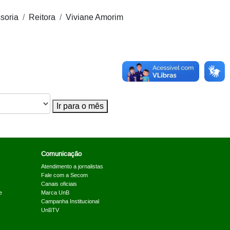
soria
Reitora
Viviane Amorim
Ir para o mês
Comunicação
Atendimento a jornalistas
Fale com a Secom
Canais oficiais
e
Marca UnB
Campanha Institucional
UnBTV