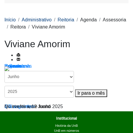
Início
Administrativo
Reitoria
Agenda
Assessoria
Reitora
Viviane Amorim
Viviane Amorim
Por ano
Por mês
Por semana
Hoje
Ir para o mês
Ir para o mês
< Dia anterior
Quinta-feira, 12 Junho 2025
Dia seguinte >
No events were found
Institucional
História da UnB
UnB em números