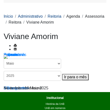
Início
Administrativo
Reitoria
Agenda
Assessoria
Reitora
Viviane Amorim
Viviane Amorim
Por ano
Por mês
Por semana
Hoje
Ir para o mês
Ir para o mês
< Dia anterior
Sexta-feira, 16 Maio 2025
Dia seguinte >
No events were found
Institucional
História da UnB
UnB em números