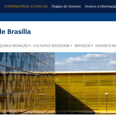
CORONAVÍRUS (COVID-19)
Órgãos do Governo
Acesso à informaçã
QUISA E INOVAÇÃO
CULTURA E SOCIEDADE
SERVIÇOS
ACESSO À I