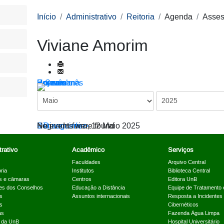
Início
Administrativo
Reitoria
Agenda
Asses
Viviane Amorim
Por ano
Por mês
Por semana
Hoje
Ir para o mês
< Dia anterior
Segunda-feira, 12 Maio 2025
Dia seguinte >
No events were found
rativo
Acadêmico
Serviços
Faculdades
Arquivo Central
ria
Institutos
Biblioteca Central
s e câmaras
Centros
Editora UnB
es dos Conselhos
Educação a Distância
Equipe de Tratamento 
s
Assuntos internacionais
Resposta a Incidentes
s
Cibernéticos
as
Fazenda Água Limpa
a da UnB
Hospital Universitário