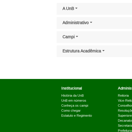
Pular menu lateral
A UnB
Administrativo
Campi
Estrutura Acadêmica
Institucional
Administ
História da UnB
Reitoria
UnB em números
Vice-Reito
Conheça os campi
Conselho
Como chegar
Resoluçõ
Estatuto e Regimento
Superiore
Decanato
Secretari
Prefeitur