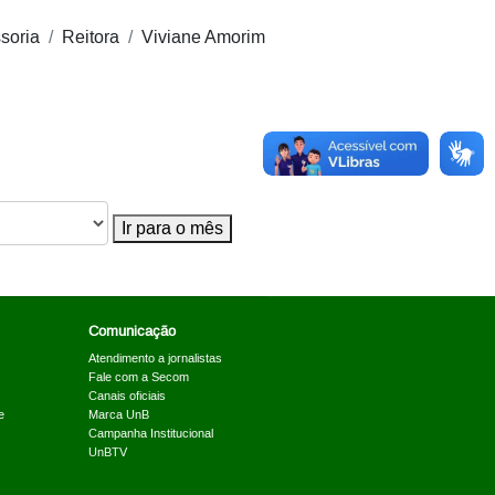
soria
Reitora
Viviane Amorim
Ir para o mês
Comunicação
Atendimento a jornalistas
Fale com a Secom
Canais oficiais
e
Marca UnB
Campanha Institucional
UnBTV