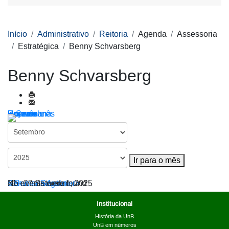
Início
Administrativo
Reitoria
Agenda
Assessoria
Estratégica
Benny Schvarsberg
Benny Schvarsberg
Por ano
Por mês
Por semana
Hoje
Ir para o mês
Ir para o mês
< Semana Anterior
21 - 27 Setembro, 2025
Semana Seguinte >
No events were found
Institucional
História da UnB
UnB em números